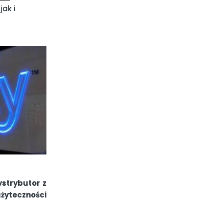
ak i
ystrybutor z
żyteczności