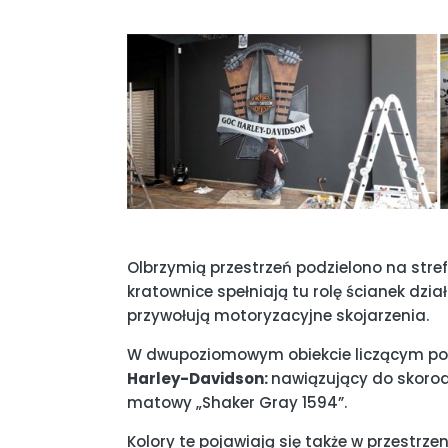
Olbrzymią przestrzeń podzielono na str
kratownice spełniają tu rolę ścianek dz
przywołują motoryzacyjne skojarzenia.
W dwupoziomowym obiekcie liczącym po
Harley-Davidson:
nawiązujący do skorodo
matowy „Shaker Gray 1594”.
Kolory te pojawiają się także w przest