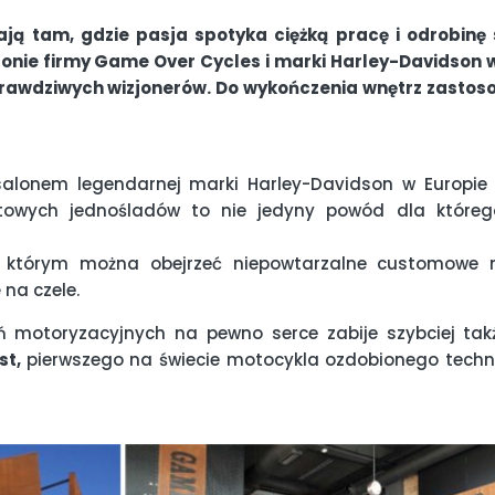
ją tam, gdzie pasja spotyka ciężką pracę i odrobinę 
lonie firmy Game Over Cycles i marki Harley-Davidson 
prawdziwych wizjonerów.
Do wykończenia wnętrz zastos
salonem legendarnej marki Harley-Davidson w Europie
ltowych jednośladów to nie jedyny powód dla które
 w którym można obejrzeć niepowtarzalne customowe 
e
na czele.
ń motoryzacyjnych na pewno serce zabije szybciej tak
st,
pierwszego na świecie motocykla ozdobionego techn