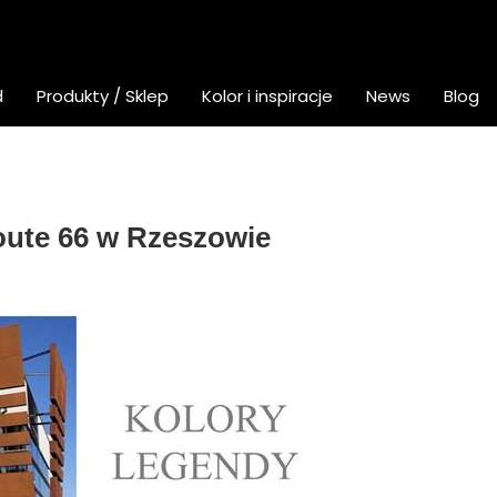
d
Produkty / Sklep
Kolor i inspiracje
News
Blog
oute 66 w Rzeszowie