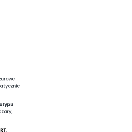
żurowe
matycznie
gotypu
szary,
ART
.