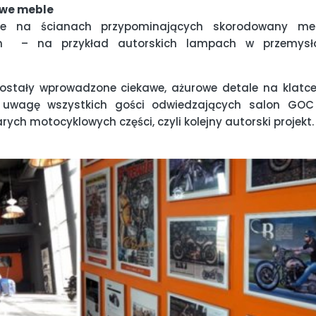
owe meble
nie na ścianach przypominających skorodowany me
ach – na przykład autorskich lampach w przemysł
zostały wprowadzone ciekawe, ażurowe detale na klatc
m uwagę wszystkich gości odwiedzających salon GOC
ch motocyklowych części, czyli kolejny autorski projekt.