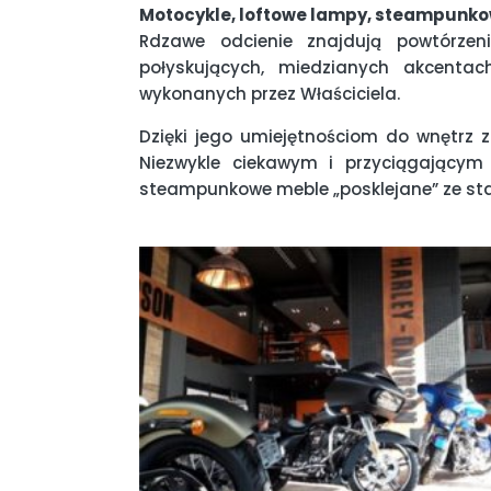
Motocykle, loftowe lampy, steampunk
Rdzawe odcienie znajdują powtórze
połyskujących, miedzianych akcent
wykonanych przez Właściciela.
Dzięki jego umiejętnościom do wnętrz 
Niezwykle ciekawym i przyciągający
steampunkowe meble „posklejane” ze stary