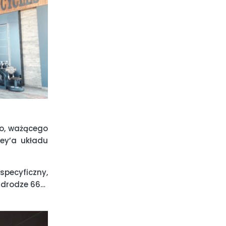
go, ważącego
ley’a układu
pecyficzny,
 drodze 66…