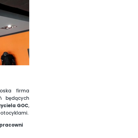
łoska firma
ań będących
życiela GOC
,
motocyklami.
 pracowni