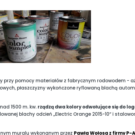
efy przy pomocy materiałów z fabrycznym rodowodem - a
iałowych, płaszczyzny wykończone ryflowaną blachą auto
nad 1500 m. kw.
rządzą dwa kolory odwołujące się do lo
wanej blachy odcień „Electric Orange 2015-10” i stalowo
rzennym muralu wykonanym przez
Pawła Wołosa z firmy P-