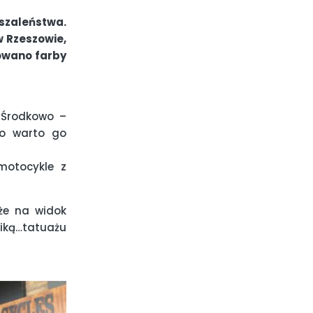
szaleństwa.
w Rzeszowie,
owano farby
 Środkowo –
go warto go
motocykle z
że na widok
iką…tatuażu