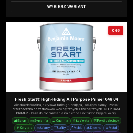
WYBIERZ WARIANT
046
Fresh Start® High-Hiding All Purpose Primer 046 04
Wodorozcieńczalna, akrylowa farba gruntująca, izolująca plamy i zacieki
przeznaczona do zastosowań wewnętrznych i zewnętrznych. DEEP BASE
PRIMER - baza do podbarwiania na ciemne lub trudno kryjące kolory.
🛋️
🛏️
🍳
🚿
🧸
Salon
Sypialnia
Kuchnia
Łazienka
Pokój dziecięcy
🚪
▭
▔
🪑
🪵
⚙️
Korytarz
Ściany
Sufity
Meble
Drewno
Metal