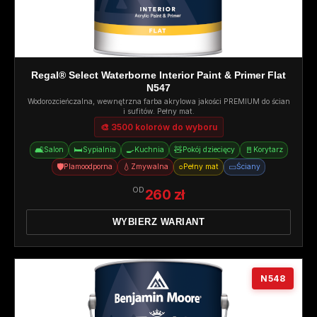
Regal® Select Waterborne Interior Paint & Primer Flat
N547
Wodorozcieńczalna, wewnętrzna farba akrylowa jakości PREMIUM do ścian
i sufitów. Pełny mat.
🎨 3500 kolorów do wyboru
🛋️
🛏️
🍳
🧸
🚪
Salon
Sypialnia
Kuchnia
Pokój dziecięcy
Korytarz
🛡️
💧
○
▭
Plamoodporna
Zmywalna
Pełny mat
Ściany
OD
260 zł
WYBIERZ WARIANT
N548