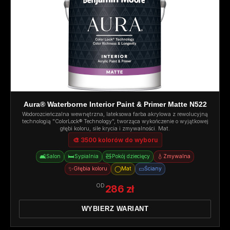
Aura® Waterborne Interior Paint & Primer Matte N522
Wodorozcieńczalna wewnętrzna, lateksowa farba akrylowa z rewolucyjną
technologią "ColorLock® Technology", tworząca wykończenie o wyjątkowej
głębi koloru, sile krycia i zmywalności. Mat.
🎨 3500 kolorów do wyboru
🛋️
🛏️
🧸
💧
Salon
Sypialnia
Pokój dziecięcy
Zmywalna
✨
◯
▭
Głębia koloru
Mat
Ściany
OD
286 zł
WYBIERZ WARIANT