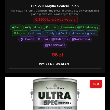
HP1270 Acrylic Sealer/Finish
Najlepszy na rynku transparentny preparat gruntujący do wzmacniania
gładzi gipsowych i osłabionych tynków!
🎨 3500 kolorów do wyboru
🛋️
🛏️
🍳
🚿
🧸
Salon
Sypialnia
Kuchnia
Łazienka
Pokój dziecięcy
🚪
▭
▔
🪑
🪵
◼
Korytarz
Ściany
Sufity
Meble
Drewno
Beton
🏠
🚪
▤
▦
Elewacja
Drzwi
Gładź/tynk
Świeże tynki
▨
Nie malowane
OD
98 zł
WYBIERZ WARIANT
100