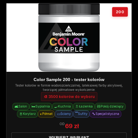
200
Color Sample 200 - tester kolorów
Tester kolorów w formie wodorozcieńczalnej, lateksowej farby akrylowej,
tworzącej półmatowe wykończenie.
🎨 3500 kolorów do wyboru
🛋️
🛏️
🍳
🚿
🧸
Salon
Sypialnia
Kuchnia
Łazienka
Pokój dziecięcy
🚪
◐
▭
▔
🔧
Korytarz
Półmat
Ściany
Sufity
Specjalistyczna
OD
69 zł
WYBIERZ WARIANT