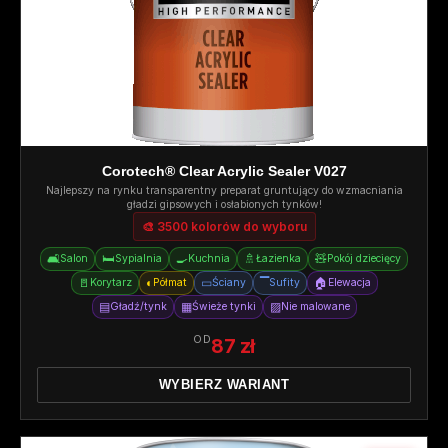
Corotech® Clear Acrylic Sealer V027
Najlepszy na rynku transparentny preparat gruntujący do wzmacniania
gładzi gipsowych i osłabionych tynków!
🎨 3500 kolorów do wyboru
🛋️
🛏️
🍳
🚿
🧸
Salon
Sypialnia
Kuchnia
Łazienka
Pokój dziecięcy
🚪
◐
▭
▔
🏠
Korytarz
Półmat
Ściany
Sufity
Elewacja
▤
▦
▨
Gładź/tynk
Świeże tynki
Nie malowane
OD
87 zł
WYBIERZ WARIANT