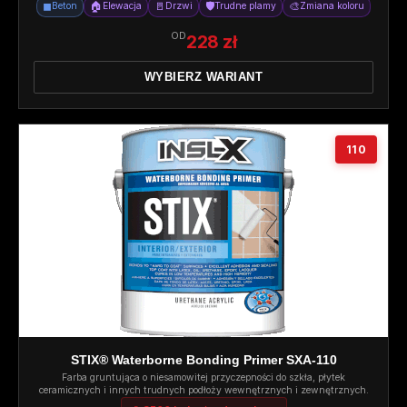
◼
🏠
🚪
🛡️
🎨
Beton
Elewacja
Drzwi
Trudne plamy
Zmiana koloru
OD
228 zł
WYBIERZ WARIANT
110
STIX® Waterborne Bonding Primer SXA-110
Farba gruntująca o niesamowitej przyczepności do szkła, płytek
ceramicznych i innych trudnych podłoży wewnętrznych i zewnętrznych.