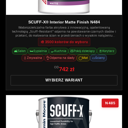
SCUFF-X® Interior Matte Finish N484
Wodorozcieńczalna farba akrylowa z innowacyjną, opatentowaną
technologią „Scuff-Resistant” odporna na powstawanie czarnych śladów i
przetarć, do malowania ścian w przestrzeniach o wysokim natężeniu
ruchu. Mat.
🎨 3500 kolorów do wyboru
🛋️
🛏️
🍳
🧸
🚪
Salon
Sypialnia
Kuchnia
Pokój dziecięcy
Korytarz
💧
👌
◯
▭
Zmywalna
Odporna na ślady
Mat
Ściany
OD
742 zł
WYBIERZ WARIANT
N485