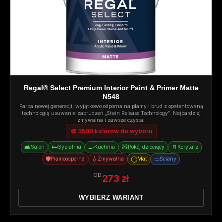
Regal® Select Premium Interior Paint & Primer Matte
N548
Farba nowej generacji, wyjątkowo odporna na plamy i brud z opatentowaną
technologią usuwania zabrudzeń „Stain Release Technology”. Najbardziej
zmywalna i zawsze czysta!
🎨 3500 kolorów do wyboru
🛋️
🛏️
🍳
🧸
🚪
Salon
Sypialnia
Kuchnia
Pokój dziecięcy
Korytarz
🛡️
💧
◯
▭
Plamoodporna
Zmywalna
Mat
Ściany
OD
273 zł
WYBIERZ WARIANT