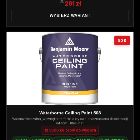
OD
281 zł
WYBIERZ WARIANT
508
Waterborne Ceiling Paint 508
Wodorozcieńczalna, wewnętrzna farba akrylowa przeznaczona do dekoracji
sufitów. Ultra-mat.
🎨 3500 kolorów do wyboru