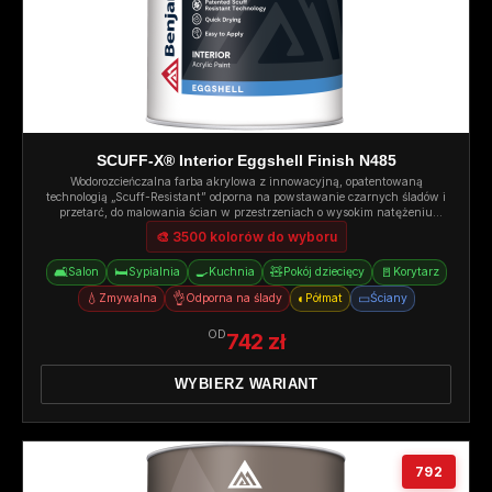
SCUFF-X® Interior Eggshell Finish N485
Wodorozcieńczalna farba akrylowa z innowacyjną, opatentowaną
technologią „Scuff-Resistant” odporna na powstawanie czarnych śladów i
przetarć, do malowania ścian w przestrzeniach o wysokim natężeniu
ruchu. Półmat.
🎨 3500 kolorów do wyboru
🛋️
🛏️
🍳
🧸
🚪
Salon
Sypialnia
Kuchnia
Pokój dziecięcy
Korytarz
💧
👌
◐
▭
Zmywalna
Odporna na ślady
Półmat
Ściany
OD
742 zł
WYBIERZ WARIANT
792