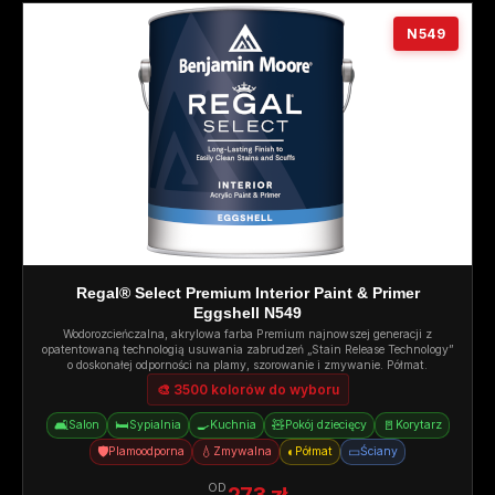
N549
Regal® Select Premium Interior Paint & Primer
Eggshell N549
Wodorozcieńczalna, akrylowa farba Premium najnowszej generacji z
opatentowaną technologią usuwania zabrudzeń „Stain Release Technology”
o doskonałej odporności na plamy, szorowanie i zmywanie. Półmat.
🎨 3500 kolorów do wyboru
🛋️
🛏️
🍳
🧸
🚪
Salon
Sypialnia
Kuchnia
Pokój dziecięcy
Korytarz
🛡️
💧
◐
▭
Plamoodporna
Zmywalna
Półmat
Ściany
OD