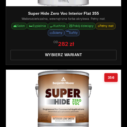
Super Hide Zero Voc Interior Flat 355
Wodorozcieńczalna, wewnętrzna farba akrylowa. Pełny mat.
🛋️
🛏️
🍳
🧸
○
Salon
Sypialnia
Kuchnia
Pokój dziecięcy
Pełny mat
▭
▔
Ściany
Sufity
OD
282 zł
WYBIERZ WARIANT
356