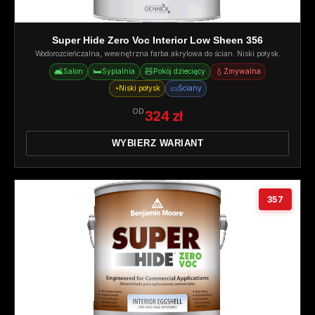
Super Hide Zero Voc Interior Low Sheen 356
Wodorozcieńczalna, wewnętrzna farba akrylowa do ścian. Niski połysk.
🛋️
🛏️
🧸
💧
Salon
Sypialnia
Pokój dziecięcy
Zmywalna
◔
▭
Niski połysk
Ściany
OD
324 zł
WYBIERZ WARIANT
357