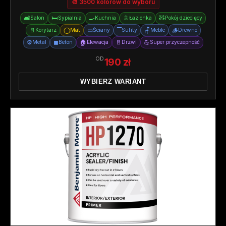
🎨 3500 kolorów do wyboru
🛋️
🛏️
🍳
🚿
🧸
Salon
Sypialnia
Kuchnia
Łazienka
Pokój dziecięcy
🚪
◯
▭
▔
🪑
🪵
Korytarz
Mat
Ściany
Sufity
Meble
Drewno
⚙️
◼
🏠
🚪
💪
Metal
Beton
Elewacja
Drzwi
Super przyczepność
OD
190 zł
WYBIERZ WARIANT