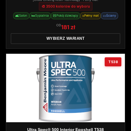
🎨 3500 kolorów do wyboru
🛋️
🛏️
🧸
○
▭
Salon
Sypialnia
Pokój dziecięcy
Pełny mat
Ściany
OD
181 zł
WYBIERZ WARIANT
T538
Ultra Spec® 500 Interior Eggshell T538