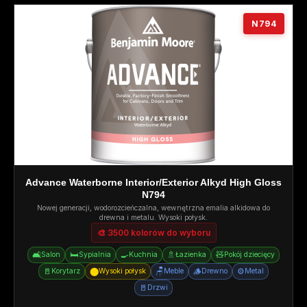
N794
Advance Waterborne Interior/Exterior Alkyd High Gloss
N794
Nowej generacji, wodorozcieńczalna, wewnętrzna emalia alkidowa do
drewna i metalu. Wysoki połysk.
🎨 3500 kolorów do wyboru
🛋️
🛏️
🍳
🚿
🧸
Salon
Sypialnia
Kuchnia
Łazienka
Pokój dziecięcy
🚪
⬤
🪑
🪵
⚙️
Korytarz
Wysoki połysk
Meble
Drewno
Metal
🚪
Drzwi