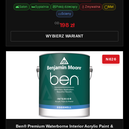
🛋️
🛏️
🧸
💧
◯
Salon
Sypialnia
Pokój dziecięcy
Zmywalna
Mat
▭
Ściany
OD
198 zł
WYBIERZ WARIANT
N626
Ben® Premium Waterborne Interior Acrylic Paint &