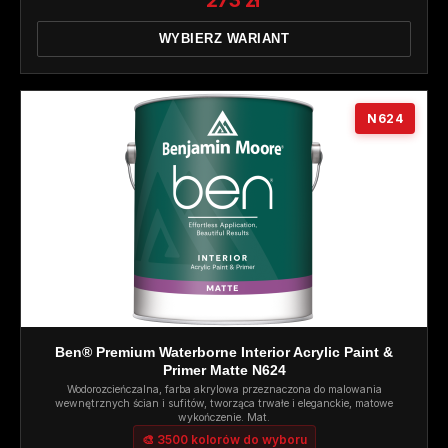
273 zł
WYBIERZ WARIANT
N624
Ben® Premium Waterborne Interior Acrylic Paint &
Primer Matte N624
Wodorozcieńczalna, farba akrylowa przeznaczona do malowania
wewnętrznych ścian i sufitów, tworząca trwałe i eleganckie, matowe
wykończenie. Mat.
🎨 3500 kolorów do wyboru