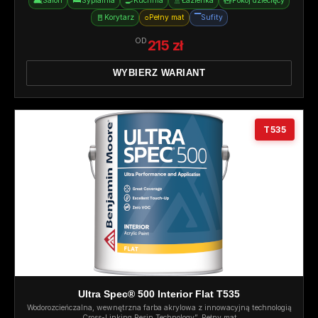
🛋️
🛏️
🍳
🚿
🧸
Salon
Sypialnia
Kuchnia
Łazienka
Pokój dziecięcy
🚪
○
▔
Korytarz
Pełny mat
Sufity
OD
215 zł
WYBIERZ WARIANT
T535
Ultra Spec® 500 Interior Flat T535
Wodorozcieńczalna, wewnętrzna farba akrylowa z innowacyjną technologią
„Cross-Linking Resin Technology”. Pełny mat.