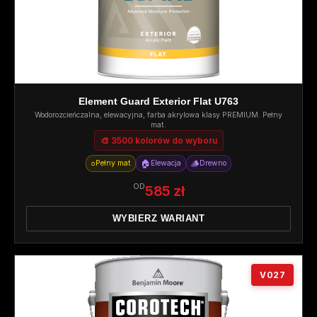
Element Guard Exterior Flat U763
Wodorozcieńczalna, elewacyjna, farba akrylowa klasy PREMIUM. Pełny
mat.
🎨 3500 kolorów do wyboru
○
🏠
🪵
Pełny mat
Elewacja
Drewno
OD
585 zł
WYBIERZ WARIANT
V027