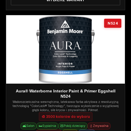
N524
Aura® Waterborne Interior Paint & Primer Eggshell
N524
Wodorozcieńczalna wewnętrzna, lateksowa farba akrylowa z rewolucyjną
technologią "ColorLock® Technology", tworząca wykończenie o wyjątkowej
głębi koloru, sile krycia i zmywalności. Półmat.
🎨 3500 kolorów do wyboru
🛋️
🛏️
🧸
💧
Salon
Sypialnia
Pokój dziecięcy
Zmywalna