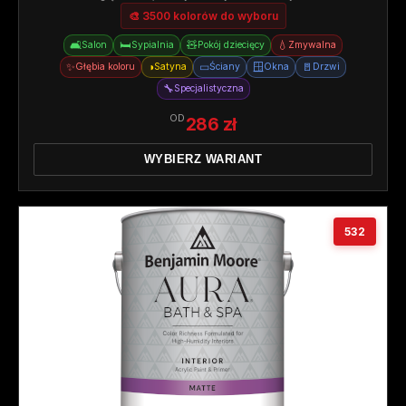
🎨 3500 kolorów do wyboru
🛋️
🛏️
🧸
💧
Salon
Sypialnia
Pokój dziecięcy
Zmywalna
✨
◑
▭
🪟
🚪
Głębia koloru
Satyna
Ściany
Okna
Drzwi
🔧
Specjalistyczna
OD
286 zł
WYBIERZ WARIANT
532