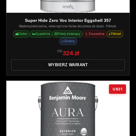
Super Hide Zero Voc Interior Eggshell 357
Wodorozcieńczalna, wewnętrzna farba akrylowa do ścian. Półmat.
🛋️
🛏️
🧸
💧
◐
Salon
Sypialnia
Pokój dziecięcy
Zmywalna
Półmat
▭
Ściany
OD
324 zł
WYBIERZ WARIANT
U631