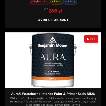
✨
◐
▭
Głębia koloru
Półmat
Ściany
OD
286 zł
WYBIERZ WARIANT
N526
Aura® Waterborne Interior Paint & Primer Satin N526
Wodorozcieńczalna wewnętrzna, lateksowa farba akrylowa z rewolucyjną
technologią "ColorLock® Technology", tworząca wykończenie o wyjątkowej
głębi koloru, sile krycia i zmywalności. Satyna