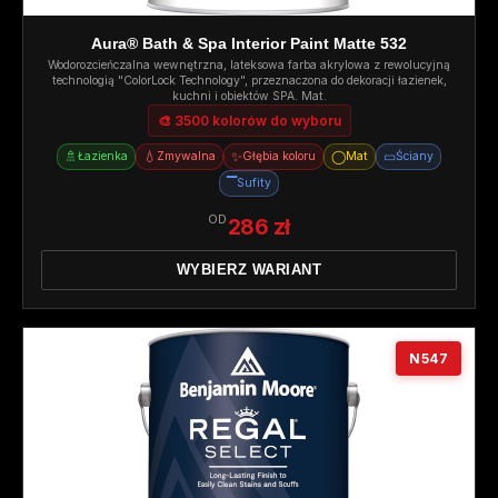
Aura® Bath & Spa Interior Paint Matte 532
Wodorozcieńczalna wewnętrzna, lateksowa farba akrylowa z rewolucyjną
technologią "ColorLock Technology", przeznaczona do dekoracji łazienek,
kuchni i obiektów SPA. Mat.
🎨 3500 kolorów do wyboru
🚿
💧
✨
◯
▭
Łazienka
Zmywalna
Głębia koloru
Mat
Ściany
▔
Sufity
OD
286 zł
WYBIERZ WARIANT
N547