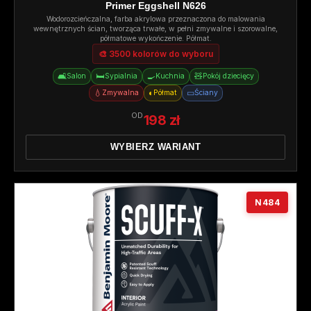
Primer Eggshell N626
Wodorozcieńczalna, farba akrylowa przeznaczona do malowania
wewnętrznych ścian, tworząca trwałe, w pełni zmywalne i szorowalne,
półmatowe wykończenie. Półmat.
🎨 3500 kolorów do wyboru
🛋️
🛏️
🍳
🧸
Salon
Sypialnia
Kuchnia
Pokój dziecięcy
💧
◐
▭
Zmywalna
Półmat
Ściany
OD
198 zł
WYBIERZ WARIANT
N484