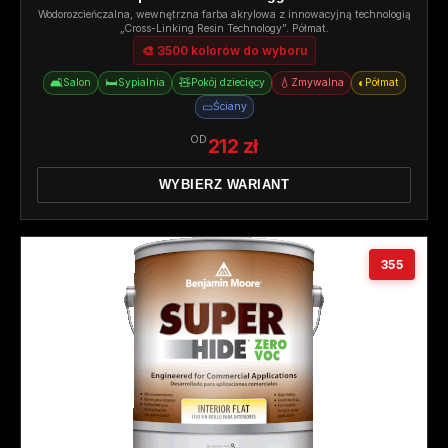
Wodorozcieńczalna, wewnętrzna farba akrylowa z innowacyjną technologią
„Cross-Linking Resin Technology”. Półmat.
🎨 3500 kolorów do wyboru
🛋️
🛏️
🧸
💧
◐
Salon
Sypialnia
Pokój dziecięcy
Zmywalna
Półmat
▭
Ściany
OD
212 zł
WYBIERZ WARIANT
355