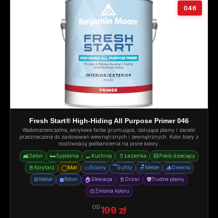
046
Fresh Start® High-Hiding All Purpose Primer 046
Wodorozcieńczalna, akrylowa farba gruntująca, izolująca plamy i zacieki
przeznaczona do zastosowań wewnętrznych i zewnętrznych. Kolor biały z
możliwością podbarwienia na jasne kolory.
🛋️
🛏️
🍳
🚿
🧸
Salon
Sypialnia
Kuchnia
Łazienka
Pokój dziecięcy
🚪
◯
▭
▔
🪑
🪵
Korytarz
Mat
Ściany
Sufity
Meble
Drewno
⚙️
◼
🏠
🚪
🛡️
Metal
Beton
Elewacja
Drzwi
Trudne plamy
🎨
Zmiana koloru
OD
199 zł