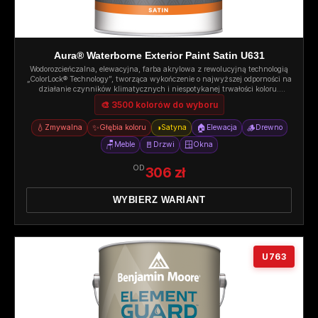
Aura® Waterborne Exterior Paint Satin U631
Wodorozcieńczalna, elewacyjna, farba akrylowa z rewolucyjną technologią
„ColorLock® Technology”, tworząca wykończenie o najwyższej odporności na
działanie czynników klimatycznych i niespotykanej trwałości koloru.
Satyna.
🎨 3500 kolorów do wyboru
💧
✨
◑
🏠
🪵
Zmywalna
Głębia koloru
Satyna
Elewacja
Drewno
🪑
🚪
🪟
Meble
Drzwi
Okna
OD
306 zł
WYBIERZ WARIANT
U763