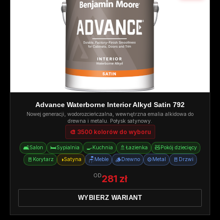
Advance Waterborne Interior Alkyd Satin 792
Nowej generacji, wodorozcieńczalna, wewnętrzna emalia alkidowa do
drewna i metalu. Połysk satynowy.
🎨 3500 kolorów do wyboru
🛋️
🛏️
🍳
🚿
🧸
Salon
Sypialnia
Kuchnia
Łazienka
Pokój dziecięcy
🚪
◑
🪑
🪵
⚙️
🚪
Korytarz
Satyna
Meble
Drewno
Metal
Drzwi
OD
281 zł
WYBIERZ WARIANT