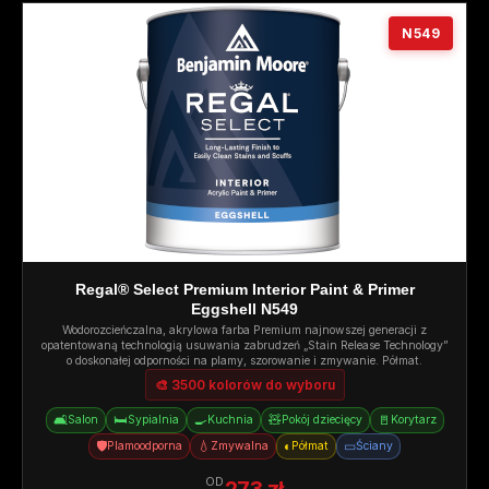
N549
Regal® Select Premium Interior Paint & Primer
Eggshell N549
Wodorozcieńczalna, akrylowa farba Premium najnowszej generacji z
opatentowaną technologią usuwania zabrudzeń „Stain Release Technology”
o doskonałej odporności na plamy, szorowanie i zmywanie. Półmat.
🎨 3500 kolorów do wyboru
🛋️
🛏️
🍳
🧸
🚪
Salon
Sypialnia
Kuchnia
Pokój dziecięcy
Korytarz
🛡️
💧
◐
▭
Plamoodporna
Zmywalna
Półmat
Ściany
OD