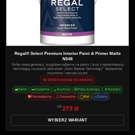
Regal® Select Premium Interior Paint & Primer Matte
N548
Farba nowej generacji, wyjątkowo odporna na plamy i brud z opatentowaną
technologią usuwania zabrudzeń „Stain Release Technology”. Najbardziej
zmywalna i zawsze czysta!
🎨 3500 kolorów do wyboru
🛋️
🛏️
🍳
🧸
🚪
Salon
Sypialnia
Kuchnia
Pokój dziecięcy
Korytarz
🛡️
💧
◯
▭
Plamoodporna
Zmywalna
Mat
Ściany
OD
273 zł
WYBIERZ WARIANT