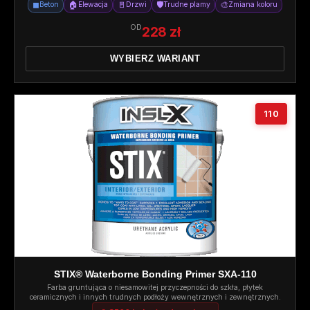
◼
🏠
🚪
🛡️
🎨
Beton
Elewacja
Drzwi
Trudne plamy
Zmiana koloru
OD
228 zł
WYBIERZ WARIANT
110
STIX® Waterborne Bonding Primer SXA-110
Farba gruntująca o niesamowitej przyczepności do szkła, płytek
ceramicznych i innych trudnych podłoży wewnętrznych i zewnętrznych.