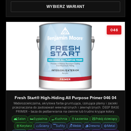
WYBIERZ WARIANT
046
Fresh Start® High-Hiding All Purpose Primer 046 04
Wodorozcieńczalna, akrylowa farba gruntująca, izolująca plamy i zacieki
przeznaczona do zastosowań wewnętrznych i zewnętrznych. DEEP BASE
PRIMER - baza do podbarwiania na ciemne lub trudno kryjące kolory.
🛋️
🛏️
🍳
🚿
🧸
Salon
Sypialnia
Kuchnia
Łazienka
Pokój dziecięcy
🚪
▭
▔
🪑
🪵
⚙️
Korytarz
Ściany
Sufity
Meble
Drewno
Metal