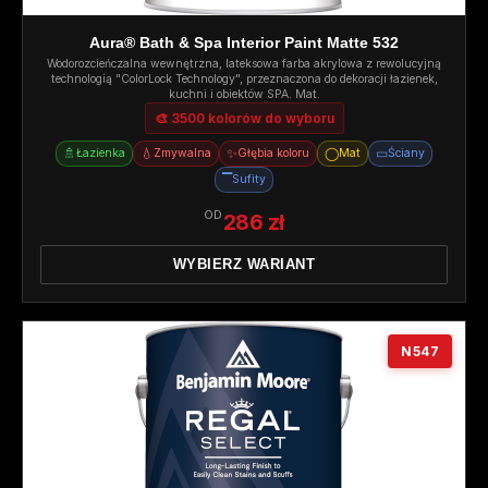
Aura® Bath & Spa Interior Paint Matte 532
Wodorozcieńczalna wewnętrzna, lateksowa farba akrylowa z rewolucyjną
technologią "ColorLock Technology", przeznaczona do dekoracji łazienek,
kuchni i obiektów SPA. Mat.
🎨 3500 kolorów do wyboru
🚿
💧
✨
◯
▭
Łazienka
Zmywalna
Głębia koloru
Mat
Ściany
▔
Sufity
OD
286 zł
WYBIERZ WARIANT
N547