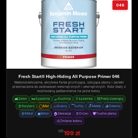
046
Fresh Start® High-Hiding All Purpose Primer 046
Wodorozcieńczalna, akrylowa farba gruntująca, izolująca plamy i zacieki
przeznaczona do zastosowań wewnętrznych i zewnętrznych. Kolor biały z
możliwością podbarwienia na jasne kolory.
🛋️
🛏️
🍳
🚿
🧸
Salon
Sypialnia
Kuchnia
Łazienka
Pokój dziecięcy
🚪
◯
▭
▔
🪑
🪵
Korytarz
Mat
Ściany
Sufity
Meble
Drewno
⚙️
◼
🏠
🚪
🛡️
Metal
Beton
Elewacja
Drzwi
Trudne plamy
🎨
Zmiana koloru
OD
199 zł