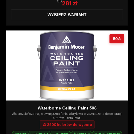
OD
281 zł
WYBIERZ WARIANT
508
Waterborne Ceiling Paint 508
Wodorozcieńczalna, wewnętrzna farba akrylowa przeznaczona do dekoracji
sufitów. Ultra-mat.
🎨 3500 kolorów do wyboru