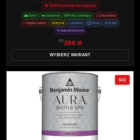
🎨 3500 kolorów do wyboru
🛋️
🛏️
🧸
💧
Salon
Sypialnia
Pokój dziecięcy
Zmywalna
✨
◑
▭
🪟
🚪
Głębia koloru
Satyna
Ściany
Okna
Drzwi
🔧
Specjalistyczna
OD
286 zł
WYBIERZ WARIANT
532