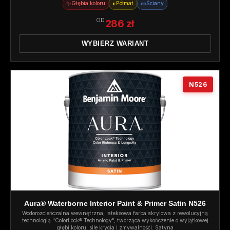
✨
◐
▭
Głębia koloru
Półmat
Ściany
OD
286 zł
WYBIERZ WARIANT
N526
Aura® Waterborne Interior Paint & Primer Satin N526
Wodorozcieńczalna wewnętrzna, lateksowa farba akrylowa z rewolucyjną
technologią "ColorLock® Technology", tworząca wykończenie o wyjątkowej
głębi koloru, sile krycia i zmywalności. Satyna