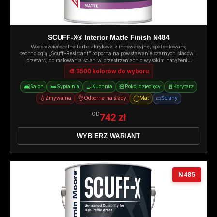
SCUFF-X® Interior Matte Finish N484
Wodorozcieńczalna farba akrylowa z innowacyjną, opatentowaną
technologią „Scuff-Resistant” odporna na powstawanie czarnych śladów i
przetarć, do malowania ścian w przestrzeniach o wysokim natężeniu
ruchu. Mat.
🎨 3500 kolorów do wyboru
🛋️
🛏️
🍳
🧸
🚪
Salon
Sypialnia
Kuchnia
Pokój dziecięcy
Korytarz
💧
👌
◯
▭
Zmywalna
Odporna na ślady
Mat
Ściany
OD
742 zł
WYBIERZ WARIANT
N485