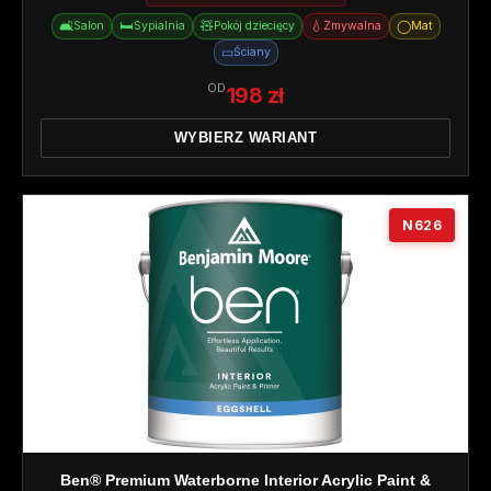
🛋️
🛏️
🧸
💧
◯
Salon
Sypialnia
Pokój dziecięcy
Zmywalna
Mat
▭
Ściany
OD
198 zł
WYBIERZ WARIANT
N626
Ben® Premium Waterborne Interior Acrylic Paint &