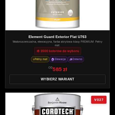
Element Guard Exterior Flat U763
Wodorozcieńczalna, elewacyjna, farba akrylowa klasy PREMIUM. Pełny
mat.
🎨 3500 kolorów do wyboru
○
🏠
🪵
Pełny mat
Elewacja
Drewno
OD
585 zł
WYBIERZ WARIANT
V027