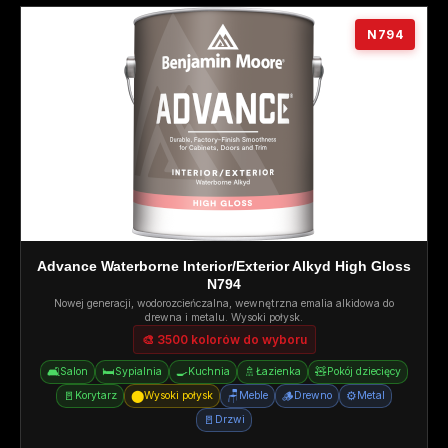
N794
Advance Waterborne Interior/Exterior Alkyd High Gloss
N794
Nowej generacji, wodorozcieńczalna, wewnętrzna emalia alkidowa do
drewna i metalu. Wysoki połysk.
🎨 3500 kolorów do wyboru
🛋️
🛏️
🍳
🚿
🧸
Salon
Sypialnia
Kuchnia
Łazienka
Pokój dziecięcy
🚪
⬤
🪑
🪵
⚙️
Korytarz
Wysoki połysk
Meble
Drewno
Metal
🚪
Drzwi