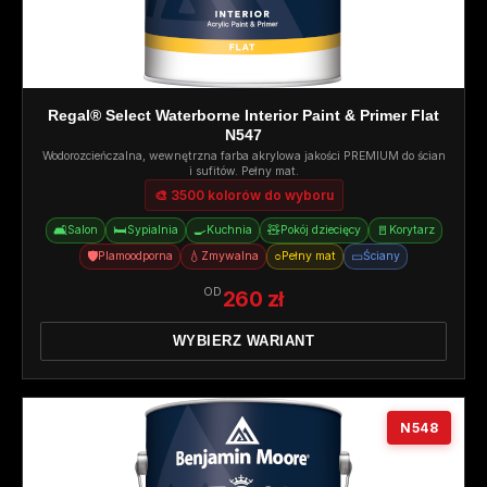
Regal® Select Waterborne Interior Paint & Primer Flat
N547
Wodorozcieńczalna, wewnętrzna farba akrylowa jakości PREMIUM do ścian
i sufitów. Pełny mat.
🎨 3500 kolorów do wyboru
🛋️
🛏️
🍳
🧸
🚪
Salon
Sypialnia
Kuchnia
Pokój dziecięcy
Korytarz
🛡️
💧
○
▭
Plamoodporna
Zmywalna
Pełny mat
Ściany
OD
260 zł
WYBIERZ WARIANT
N548