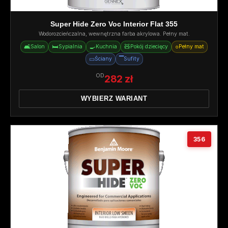
Super Hide Zero Voc Interior Flat 355
Wodorozcieńczalna, wewnętrzna farba akrylowa. Pełny mat.
🛋️
🛏️
🍳
🧸
○
Salon
Sypialnia
Kuchnia
Pokój dziecięcy
Pełny mat
▭
▔
Ściany
Sufity
OD
282 zł
WYBIERZ WARIANT
356