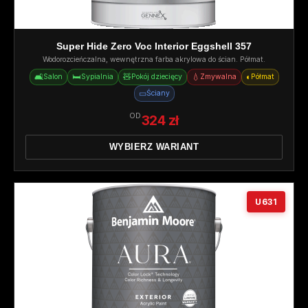
Super Hide Zero Voc Interior Eggshell 357
Wodorozcieńczalna, wewnętrzna farba akrylowa do ścian. Półmat.
🛋️
🛏️
🧸
💧
◐
Salon
Sypialnia
Pokój dziecięcy
Zmywalna
Półmat
▭
Ściany
OD
324 zł
WYBIERZ WARIANT
U631