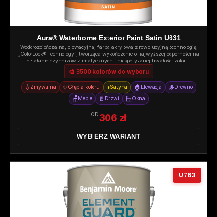
Aura® Waterborne Exterior Paint Satin U631
Wodorozcieńczalna, elewacyjna, farba akrylowa z rewolucyjną technologią
„ColorLock® Technology”, tworząca wykończenie o najwyższej odporności na
działanie czynników klimatycznych i niespotykanej trwałości koloru.
Satyna.
🎨 3500 kolorów do wyboru
💧
✨
◑
🏠
🪵
Zmywalna
Głębia koloru
Satyna
Elewacja
Drewno
🪑
🚪
🪟
Meble
Drzwi
Okna
OD
306 zł
WYBIERZ WARIANT
U763