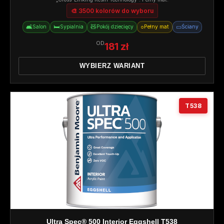
🎨 3500 kolorów do wyboru
🛋️
🛏️
🧸
○
▭
Salon
Sypialnia
Pokój dziecięcy
Pełny mat
Ściany
OD
181 zł
WYBIERZ WARIANT
T538
Ultra Spec® 500 Interior Eggshell T538