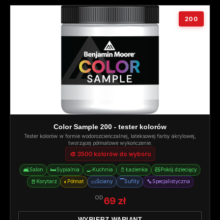
200
Color Sample 200 - tester kolorów
Tester kolorów w formie wodorozcieńczalnej, lateksowej farby akrylowej,
tworzącej półmatowe wykończenie.
🎨 3500 kolorów do wyboru
🛋️
🛏️
🍳
🚿
🧸
Salon
Sypialnia
Kuchnia
Łazienka
Pokój dziecięcy
🚪
◐
▭
▔
🔧
Korytarz
Półmat
Ściany
Sufity
Specjalistyczna
OD
69 zł
WYBIERZ WARIANT