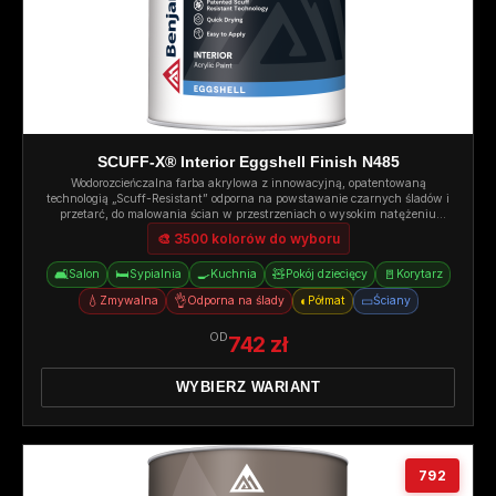
SCUFF-X® Interior Eggshell Finish N485
Wodorozcieńczalna farba akrylowa z innowacyjną, opatentowaną
technologią „Scuff-Resistant” odporna na powstawanie czarnych śladów i
przetarć, do malowania ścian w przestrzeniach o wysokim natężeniu
ruchu. Półmat.
🎨 3500 kolorów do wyboru
🛋️
🛏️
🍳
🧸
🚪
Salon
Sypialnia
Kuchnia
Pokój dziecięcy
Korytarz
💧
👌
◐
▭
Zmywalna
Odporna na ślady
Półmat
Ściany
OD
742 zł
WYBIERZ WARIANT
792