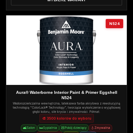
N524
Aura® Waterborne Interior Paint & Primer Eggshell
N524
Wodorozcieńczalna wewnętrzna, lateksowa farba akrylowa z rewolucyjną
technologią "ColorLock® Technology", tworząca wykończenie o wyjątkowej
głębi koloru, sile krycia i zmywalności. Półmat.
🎨 3500 kolorów do wyboru
🛋️
🛏️
🧸
💧
Salon
Sypialnia
Pokój dziecięcy
Zmywalna