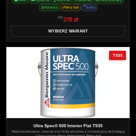
🛋️
🛏️
🍳
🚿
🧸
Salon
Sypialnia
Kuchnia
Łazienka
Pokój dziecięcy
🚪
○
▔
Korytarz
Pełny mat
Sufity
OD
215 zł
WYBIERZ WARIANT
T535
Ultra Spec® 500 Interior Flat T535
Wodorozcieńczalna, wewnętrzna farba akrylowa z innowacyjną technologią
„Cross-Linking Resin Technology”. Pełny mat.