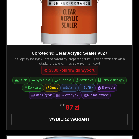
Corotech® Clear Acrylic Sealer V027
Najlepszy na rynku transparentny preparat gruntujący do wzmacniania
gładzi gipsowych i osłabionych tynków!
🎨 3500 kolorów do wyboru
🛋️
🛏️
🍳
🚿
🧸
Salon
Sypialnia
Kuchnia
Łazienka
Pokój dziecięcy
🚪
◐
▭
▔
🏠
Korytarz
Półmat
Ściany
Sufity
Elewacja
▤
▦
▨
Gładź/tynk
Świeże tynki
Nie malowane
OD
87 zł
WYBIERZ WARIANT