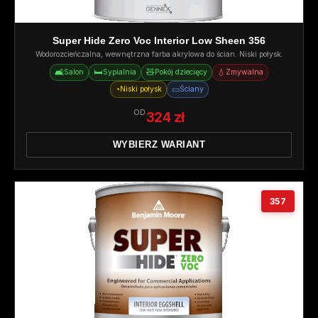
Super Hide Zero Voc Interior Low Sheen 356
Wodorozcieńczalna, wewnętrzna farba akrylowa do ścian. Niski połysk.
🛋️
🛏️
🧸
💧
Salon
Sypialnia
Pokój dziecięcy
Zmywalna
◔
▭
Niski połysk
Ściany
OD
324 zł
WYBIERZ WARIANT
357