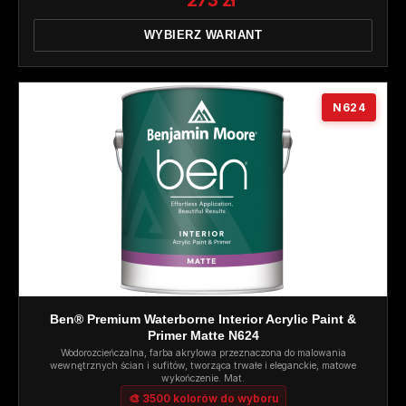
273 zł
WYBIERZ WARIANT
N624
Ben® Premium Waterborne Interior Acrylic Paint &
Primer Matte N624
Wodorozcieńczalna, farba akrylowa przeznaczona do malowania
wewnętrznych ścian i sufitów, tworząca trwałe i eleganckie, matowe
wykończenie. Mat.
🎨 3500 kolorów do wyboru