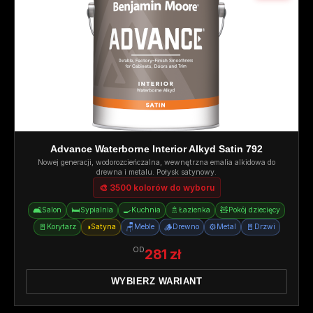
Advance Waterborne Interior Alkyd Satin 792
Nowej generacji, wodorozcieńczalna, wewnętrzna emalia alkidowa do
drewna i metalu. Połysk satynowy.
🎨 3500 kolorów do wyboru
🛋️
🛏️
🍳
🚿
🧸
Salon
Sypialnia
Kuchnia
Łazienka
Pokój dziecięcy
🚪
◑
🪑
🪵
⚙️
🚪
Korytarz
Satyna
Meble
Drewno
Metal
Drzwi
OD
281 zł
WYBIERZ WARIANT