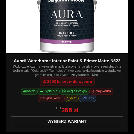
Aura® Waterborne Interior Paint & Primer Matte N522
Wodorozcieńczalna wewnętrzna, lateksowa farba akrylowa z rewolucyjną
technologią "ColorLock® Technology", tworząca wykończenie o wyjątkowej
głębi koloru, sile krycia i zmywalności. Mat.
🎨 3500 kolorów do wyboru
🛋️
🛏️
🧸
💧
Salon
Sypialnia
Pokój dziecięcy
Zmywalna
✨
◯
▭
Głębia koloru
Mat
Ściany
OD
286 zł
WYBIERZ WARIANT