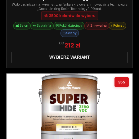
Wodorozcieńczalna, wewnętrzna farba akrylowa z innowacyjną technologią
„Cross-Linking Resin Technology”. Półmat.
🎨 3500 kolorów do wyboru
🛋️
🛏️
🧸
💧
◐
Salon
Sypialnia
Pokój dziecięcy
Zmywalna
Półmat
▭
Ściany
OD
212 zł
WYBIERZ WARIANT
355