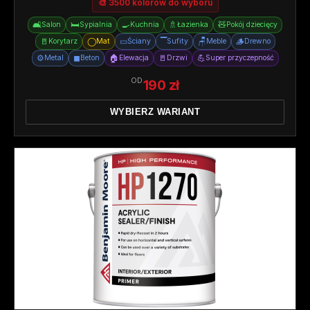
🎨 3500 kolorów do wyboru
🛋️
🛏️
🍳
🚿
🧸
Salon
Sypialnia
Kuchnia
Łazienka
Pokój dziecięcy
🚪
◯
▭
▔
🪑
🪵
Korytarz
Mat
Ściany
Sufity
Meble
Drewno
⚙️
◼
🏠
🚪
💪
Metal
Beton
Elewacja
Drzwi
Super przyczepność
OD
190 zł
WYBIERZ WARIANT