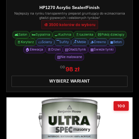
HP1270 Acrylic Sealer/Finish
Najlepszy na rynku transparentny preparat gruntujący do wzmacniania
gładzi gipsowych i osłabionych tynków!
🎨 3500 kolorów do wyboru
🛋️
🛏️
🍳
🚿
🧸
Salon
Sypialnia
Kuchnia
Łazienka
Pokój dziecięcy
🚪
▭
▔
🪑
🪵
◼
Korytarz
Ściany
Sufity
Meble
Drewno
Beton
🏠
🚪
▤
▦
Elewacja
Drzwi
Gładź/tynk
Świeże tynki
▨
Nie malowane
OD
98 zł
WYBIERZ WARIANT
100