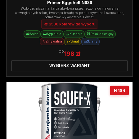
Primer Eggshell N626
Wodorozcieńczalna, farba akrylowa przeznaczona do malowania
wewnętrznych ścian, tworząca trwałe, w pełni zmywalne i szorowalne,
półmatowe wykończenie. Półmat.
🎨 3500 kolorów do wyboru
🛋️
🛏️
🍳
🧸
Salon
Sypialnia
Kuchnia
Pokój dziecięcy
💧
◐
▭
Zmywalna
Półmat
Ściany
OD
198 zł
WYBIERZ WARIANT
N484